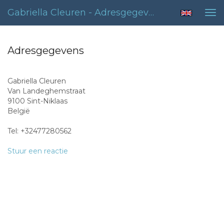
Gabriella Cleuren - Adresgegevens
Tog
nav
Adresgegevens
Gabriella Cleuren
Van Landeghemstraat
9100 Sint-Niklaas
België
Tel: +32477280562
Stuur een reactie