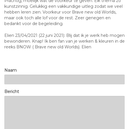
Prachtig, moeilijk wat de voorkeur te geven. Elk thema zo
kunstzinnig. Gelukkig een vakkundige uitleg zodat we veel
hebben leren zien. Voorkeur voor Brave new old Worlds,
maar ook toch alle lof voor de rest. Zeer genegen en
bedankt voor de begeleiding.
Elien 23/04/2021 (22 juni 2021): Blij dat ik je werk heb mogen
bewonderen. Knap! Ik ben fan van je werken & kleuren in de
reeks BNOW ( Brave new old Worlds). Elien
Naam
Bericht