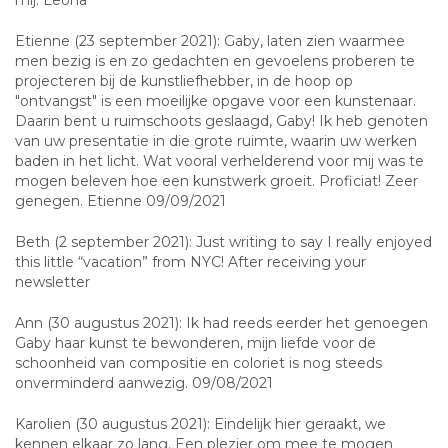
mij. Leona
Etienne (23 september 2021): Gaby, laten zien waarmee
men bezig is en zo gedachten en gevoelens proberen te
projecteren bij de kunstliefhebber, in de hoop op
"ontvangst" is een moeilijke opgave voor een kunstenaar.
Daarin bent u ruimschoots geslaagd, Gaby! Ik heb genoten
van uw presentatie in die grote ruimte, waarin uw werken
baden in het licht. Wat vooral verhelderend voor mij was te
mogen beleven hoe een kunstwerk groeit. Proficiat! Zeer
genegen. Etienne 09/09/2021
Beth (2 september 2021): Just writing to say I really enjoyed
this little “vacation” from NYC! After receiving your
newsletter
Ann (30 augustus 2021): Ik had reeds eerder het genoegen
Gaby haar kunst te bewonderen, mijn liefde voor de
schoonheid van compositie en coloriet is nog steeds
onverminderd aanwezig. 09/08/2021
Karolien (30 augustus 2021): Eindelijk hier geraakt, we
kennen elkaar zo lang. Een plezier om mee te mogen